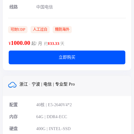
线路
中国电信
可封UDP
人工过白
精防海外
1000.00
¥
起/ 月
约
¥33.33
/天
立即购买
浙江 · 宁波 | 电信 | 专业型 Pro
配置
40核 | E5-2640V4*2
内存
64G | DDR4-ECC
硬盘
400G | INTEL-SSD