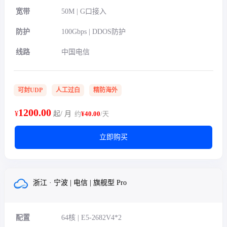
宽带
50M | G口接入
防护
100Gbps | DDOS防护
线路
中国电信
可封UDP
人工过白
精防海外
1200.00
¥
起/ 月
约
¥40.00
/天
立即购买
浙江 · 宁波 | 电信 | 旗舰型 Pro
配置
64核 | E5-2682V4*2