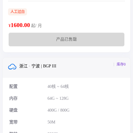
人工过白
1600.00
¥
起/ 月
产品已售罄
库存0
浙江 · 宁波 | BGP III
配置
40核 ~ 64核
内存
64G ~ 128G
硬盘
400G / 800G
宽带
50M