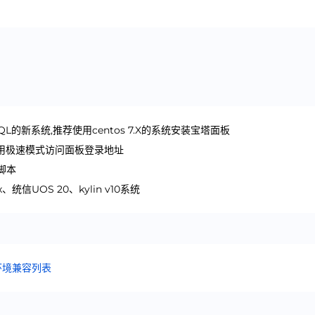
SQL的新系统,推荐使用centos 7.X的系统安装宝塔面板
使用极速模式访问面板登录地址
脚本
统信UOS 20、kylin v10系统
环境兼容列表