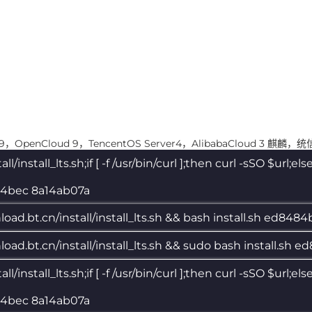
，OpenCloud 9，TencentOS Server4，AlibabaCloud 3 麒麟
/install_lts.sh;if [ -f /usr/bin/curl ];then curl -sSO $url;el
8484bec 8a14ab07a
load.bt.cn/install/install_lts.sh && bash install.sh ed84
nload.bt.cn/install/install_lts.sh && sudo bash install.sh
/install_lts.sh;if [ -f /usr/bin/curl ];then curl -sSO $url;el
8484bec 8a14ab07a