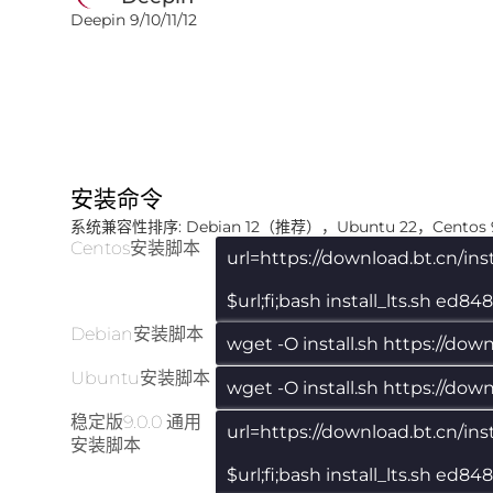
Deepin 9/10/11/12
安装命令
系统兼容性排序: Debian 12（推荐），Ubuntu 22，Centos 9
Centos安装脚本
url=https://download.bt.cn/install
$url;fi;bash install_lts.sh ed
Debian安装脚本
wget -O install.sh https://down
Ubuntu安装脚本
wget -O install.sh https://dow
稳定版9.0.0 通用
url=https://download.bt.cn/install
安装脚本
$url;fi;bash install_lts.sh ed