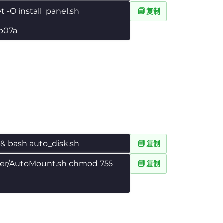
et -O install_panel.sh
复制
ab07a
&& bash auto_disk.sh
复制
ter/AutoMount.sh chmod 755
复制