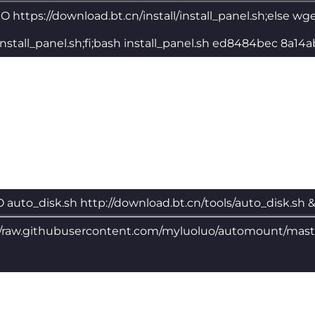
 -sSO https://download.bt.cn/install/install_panel.sh;else wg
/install_panel.sh;fi;bash install_panel.sh ed8484bec 8a14
O auto_disk.sh http://download.bt.cn/tools/auto_disk.sh 
//raw.githubusercontent.com/myluoluo/automount/mas
h