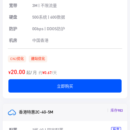
宽带
3M | 不限流量
硬盘
50G系统 | 60G数据
防护
0Gbps | DDOS防护
机房
中国香港
CN2优化
建站优化
20.00
¥
起/ 月
约
¥0.67
/天
立即购买
库存983
香港特惠2C-4G-5M
配置
2核 4G | 固定配置
盲盒