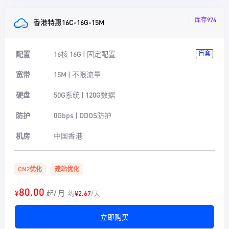
库存974
香港特惠16C-16G-15M
配置
16核 16G | 固定配置
盲盒
宽带
15M | 不限流量
硬盘
50G系统 | 120G数据
防护
0Gbps | DDOS防护
机房
中国香港
CN2优化
建站优化
80.00
¥
起/ 月
约
¥2.67
/天
立即购买