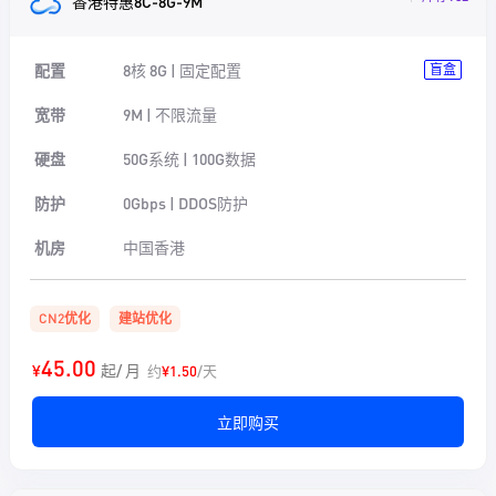
香港特惠8C-8G-9M
配置
8核 8G | 固定配置
盲盒
宽带
9M | 不限流量
硬盘
50G系统 | 100G数据
防护
0Gbps | DDOS防护
机房
中国香港
CN2优化
建站优化
45.00
¥
起/ 月
约
¥1.50
/天
立即购买