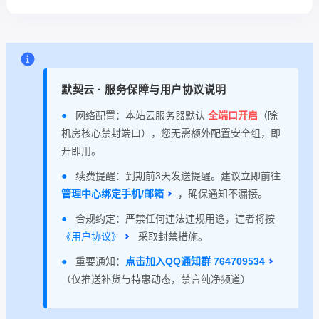
默契云 · 服务保障与用户协议说明
●
网络配置：本站云服务器默认
全端口开启
（除
机房核心禁封端口），您无需额外配置安全组，即
开即用。
●
续费提醒：到期前3天发送提醒。建议立即前往
管理中心绑定手机/邮箱
，确保通知不漏接。
●
合规约定：严禁任何违法违规用途，违者将按
《用户协议》
采取封禁措施。
●
重要通知：
点击加入QQ通知群 764709534
（仅推送补货与特惠动态，禁言纯净频道）