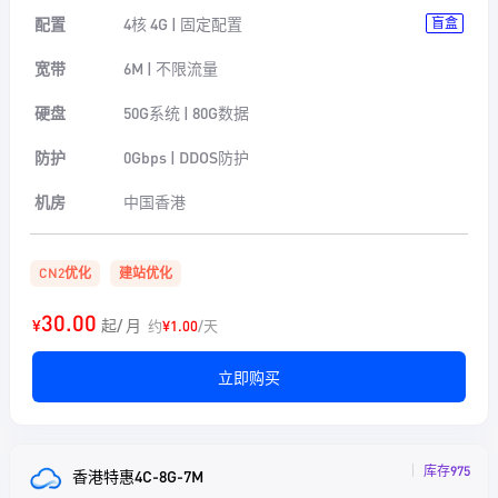
配置
4核 4G | 固定配置
盲盒
宽带
6M | 不限流量
硬盘
50G系统 | 80G数据
防护
0Gbps | DDOS防护
机房
中国香港
CN2优化
建站优化
30.00
¥
起/ 月
约
¥1.00
/天
立即购买
库存975
香港特惠4C-8G-7M