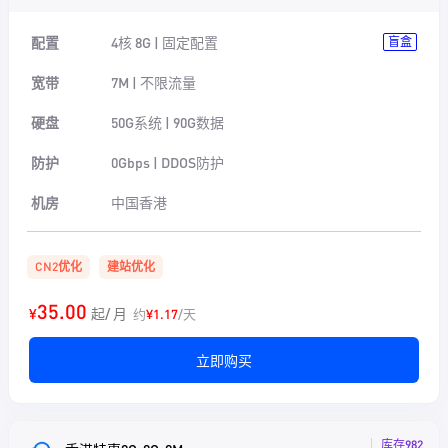
配置
4核 8G | 固定配置
盲盒
宽带
7M | 不限流量
硬盘
50G系统 | 90G数据
防护
0Gbps | DDOS防护
机房
中国香港
CN2优化
建站优化
35.00
¥
起/ 月
约
¥1.17
/天
立即购买
库存982