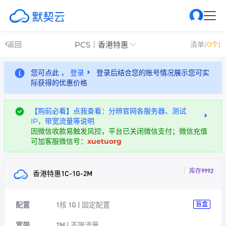
PCS｜香港特惠
返回
清单
(0个)
您可点此 ，
登录
登录后结合您的账号情况展示您可实
际获得的优惠价格
【购前必看】点我查看：分辨官网各服务器、测试
IP，带宽流量等说明
因微信收款易触发风控，平台已关闭微信支付；微信充值
可加客服微信号：
xuetuorg
库存9992
香港特惠1C-1G-2M
配置
1核 1G | 固定配置
盲盒
宽带
2M | 不限流量