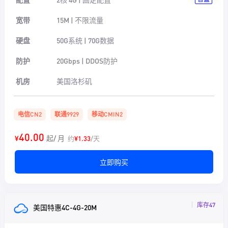
宽带
15M | 不限流量
硬盘
50G系统 | 70G数据
防护
20Gbps | DDOS防护
机房
美国洛杉矶
电信CN2
联通9929
移动CMIN2
40.00
¥
起/ 月
约
¥1.33
/天
立即购买
库存47
美国特惠4C-4G-20M