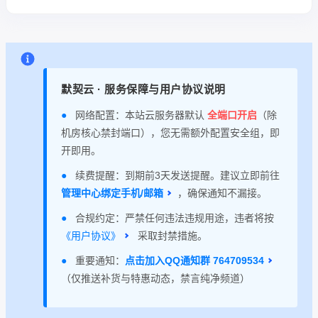
默契云 · 服务保障与用户协议说明
●
网络配置：本站云服务器默认
全端口开启
（除
机房核心禁封端口），您无需额外配置安全组，即
开即用。
●
续费提醒：到期前3天发送提醒。建议立即前往
管理中心绑定手机/邮箱
，确保通知不漏接。
●
合规约定：严禁任何违法违规用途，违者将按
《用户协议》
采取封禁措施。
●
重要通知：
点击加入QQ通知群 764709534
（仅推送补货与特惠动态，禁言纯净频道）