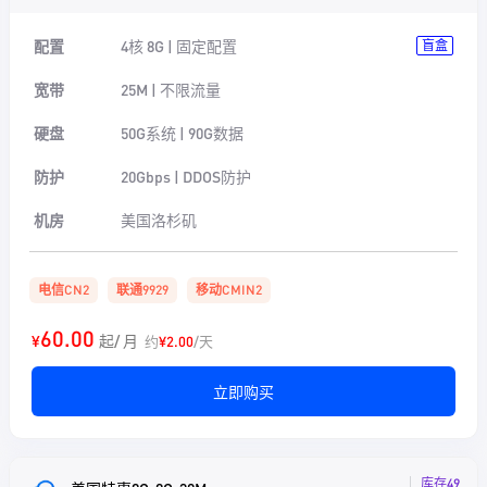
配置
4核 8G | 固定配置
盲盒
宽带
25M | 不限流量
硬盘
50G系统 | 90G数据
防护
20Gbps | DDOS防护
机房
美国洛杉矶
电信CN2
联通9929
移动CMIN2
60.00
¥
起/ 月
约
¥2.00
/天
立即购买
库存49