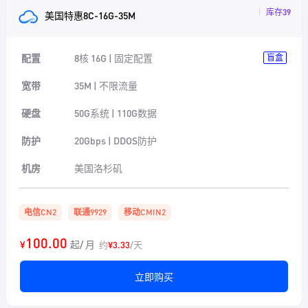
库存39
美国特惠8C-16G-35M
配置
8核 16G | 固定配置
盲盒
宽带
35M | 不限流量
硬盘
50G系统 | 110G数据
防护
20Gbps | DDOS防护
机房
美国洛杉矶
电信CN2
联通9929
移动CMIN2
100.00
¥
起/ 月
约
¥3.33
/天
立即购买