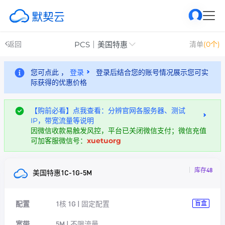
PCS｜美国特惠
返回
清单
(0个)
您可点此 ，
登录
登录后结合您的账号情况展示您可实
际获得的优惠价格
【购前必看】点我查看：分辨官网各服务器、测试
IP，带宽流量等说明
因微信收款易触发风控，平台已关闭微信支付；微信充值
可加客服微信号：
xuetuorg
库存48
美国特惠1C-1G-5M
配置
1核 1G | 固定配置
盲盒
宽带
5M | 不限流量