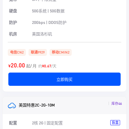
硬盘
50G系统 | 50G数据
防护
20Gbps | DDOS防护
机房
美国洛杉矶
电信CN2
联通9929
移动CMIN2
20.00
¥
起/ 月
约
¥0.67
/天
立即购买
库存46
美国特惠2C-2G-10M
配置
2核 2G | 固定配置
盲盒