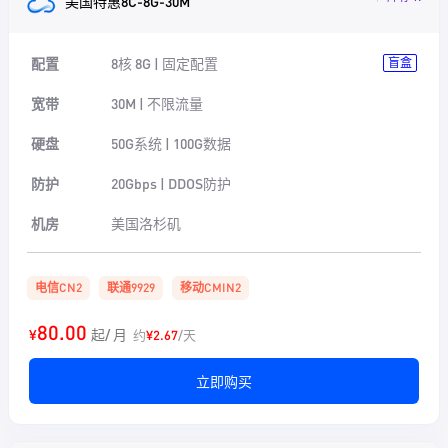
美国特惠8C-8G-30M
配置
8核 8G | 固定配置
盲盒
宽带
30M | 不限流量
硬盘
50G系统 | 100G数据
防护
20Gbps | DDOS防护
机房
美国洛杉矶
电信CN2
联通9929
移动CMIN2
80.00
¥
起/ 月
约
¥2.67
/天
立即购买