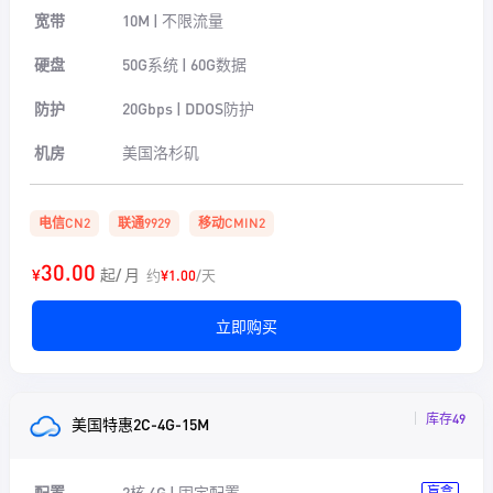
宽带
10M | 不限流量
硬盘
50G系统 | 60G数据
防护
20Gbps | DDOS防护
机房
美国洛杉矶
电信CN2
联通9929
移动CMIN2
30.00
¥
起/ 月
约
¥1.00
/天
立即购买
库存49
美国特惠2C-4G-15M
配置
2核 4G | 固定配置
盲盒