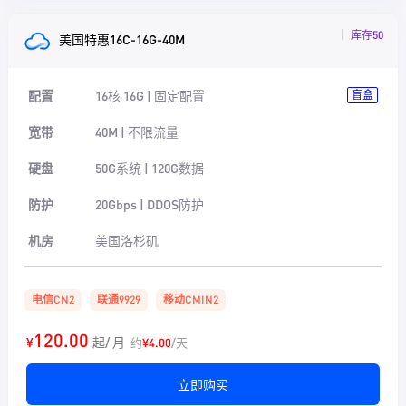
库存50
美国特惠16C-16G-40M
配置
16核 16G | 固定配置
盲盒
宽带
40M | 不限流量
硬盘
50G系统 | 120G数据
防护
20Gbps | DDOS防护
机房
美国洛杉矶
电信CN2
联通9929
移动CMIN2
120.00
¥
起/ 月
约
¥4.00
/天
立即购买