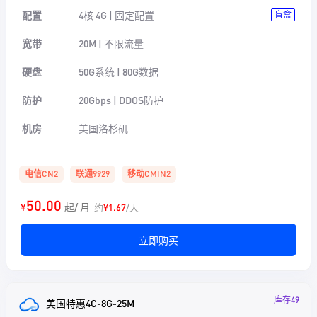
配置
4核 4G | 固定配置
盲盒
宽带
20M | 不限流量
硬盘
50G系统 | 80G数据
防护
20Gbps | DDOS防护
机房
美国洛杉矶
电信CN2
联通9929
移动CMIN2
50.00
¥
起/ 月
约
¥1.67
/天
立即购买
库存49
美国特惠4C-8G-25M