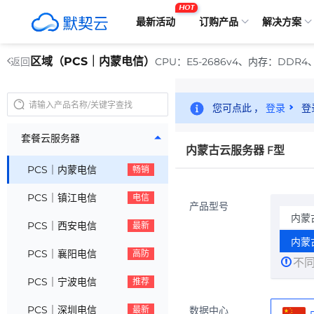
HOT
最新活动
订购产品
解决方案
区域（PCS｜内蒙电信）
CPU：E5-2686v4、内存：DD
返回
您可点此 ，
登录
登
套餐云服务器
内蒙古云服务器 F型
PCS｜内蒙电信
畅销
PCS｜镇江电信
电信
产品型号
内蒙
PCS｜西安电信
最新
内蒙
PCS｜襄阳电信
高防
不
PCS｜宁波电信
推荐
PCS｜深圳电信
数据中心
最新