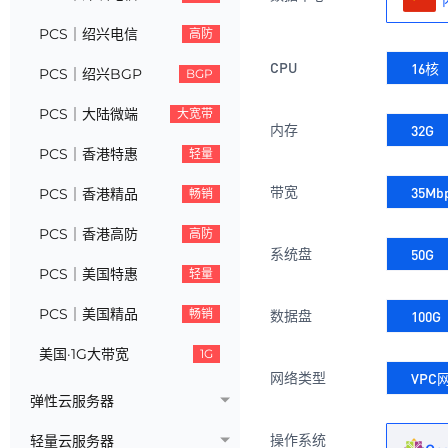
PCS｜绍兴电信
高防
CPU
16核
PCS｜绍兴BGP
BGP
PCS｜大陆微端
大宽带
内存
32G
PCS｜香港特惠
轻量
带宽
35Mb
PCS｜香港精品
畅销
PCS｜香港高防
高防
系统盘
50G
PCS｜美国特惠
轻量
PCS｜美国精品
畅销
数据盘
100G
美国·1G大带宽
1G
网络类型
VPC
弹性云服务器
操作系统
轻量云服务器