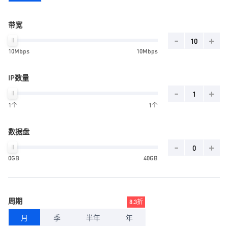
带宽
-
+
10Mbps
10Mbps
IP数量
-
+
1个
1个
数据盘
-
+
0GB
40GB
周期
8.3折
月
季
半年
年